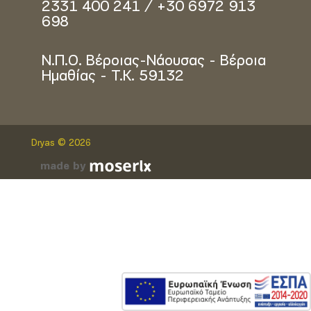
2331 400 241 / +30 6972 913
698
Ν.Π.Ο. Βέροιας-Νάουσας - Βέροια
Ημαθίας - Τ.Κ. 59132
Dryas © 2026
made by