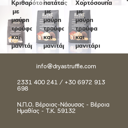
Κριθαρότο
πατάτας
Χορτόσουπα
με
με
με
μαύρη
μαύρη
μαύρη
τρούφα
τρούφα
τρούφα
και
και
και
μανιτάρι
μανιτάρι
μανιτάρι
info@dryastruffle.com
2331 400 241 / +30 6972 913
698
Ν.Π.Ο. Βέροιας-Νάουσας - Βέροια
Ημαθίας - Τ.Κ. 59132