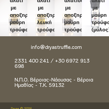
αλάτι
αλάτι
αλατιού
αλάτι
με
με
με
με
αποξηραμένη
αποξηραμένη
αποξηραμένη
μαύρη
μαύρη
λευκή
μαύρη
τρούφ
τρούφα
τρούφα
τρούφα
(μύλος
info@dryastruffle.com
2331 400 241 / +30 6972 913
698
Ν.Π.Ο. Βέροιας-Νάουσας - Βέροια
Ημαθίας - Τ.Κ. 59132
Dryas © 2026