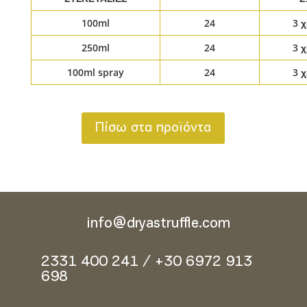
100ml
24
3 
250ml
24
3 
100ml spray
24
3 
Πίσω στα προϊόντα
info@dryastruffle.com
2331 400 241 / +30 6972 913
698