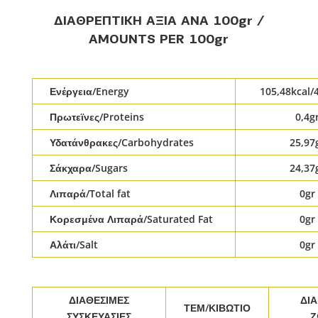
ΔΙΑΘΡΕΠΤΙΚΗ ΑΞΙΑ ΑΝΑ 100gr /
AMOUNTS PER 100gr
Ενέργεια/Energy
105,48kcal/
Πρωτεϊνες/Proteins
0,4g
Υδατάνθρακες/Carbohydrates
25,97
Σάκχαρα/Sugars
24,37
Λιπαρά/Total fat
0gr
Κορεσμένα Λιπαρά/Saturated Fat
0gr
Αλάτι/Salt
0gr
ΔΙΑΘΕΣΙΜΕΣ
ΔΙ
ΤΕΜ/ΚΙΒΩΤΙΟ
ΣΥΣΚΕΥΑΣΙΕΣ
Ζ