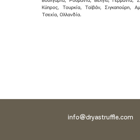
Βουλγαρία, Ρουμανία, Βέλγιο, Γερμανία, Σ
Κύπρος, Τουρκία, Ταϊβάν, Σιγκαπούρη, Αμ
Τσεχία, Ολλανδία.
info@dryastruffle.com