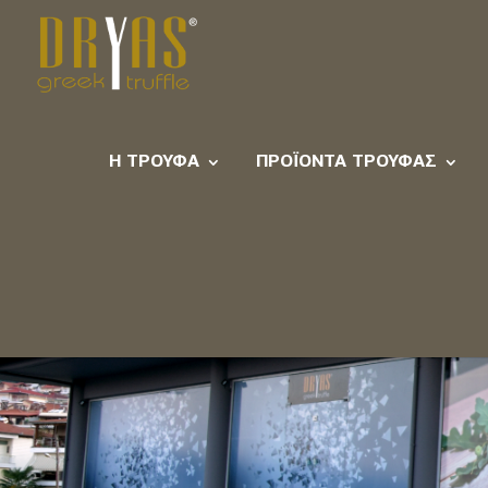
Η ΤΡΟΎΦΑ
ΠΡΟΪΌΝΤΑ ΤΡΟΎΦΑΣ