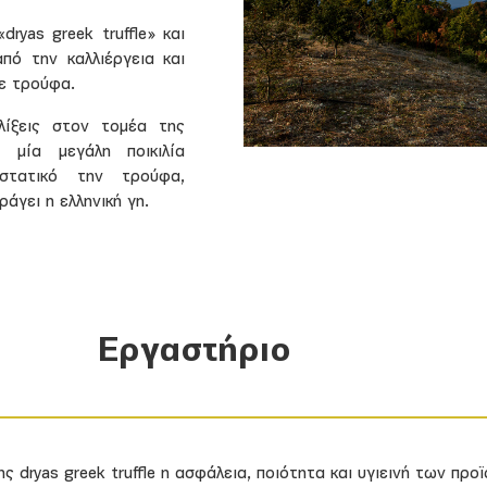
ryas greek truffle» και
πό την καλλιέργεια και
ε τρούφα.
λίξεις στον τομέα της
 μία μεγάλη ποικιλία
τατικό την τρούφα,
άγει η ελληνική γη.
Εργαστήριο
ης dryas greek truffle η ασφάλεια, ποιότητα και υγιεινή των πρ