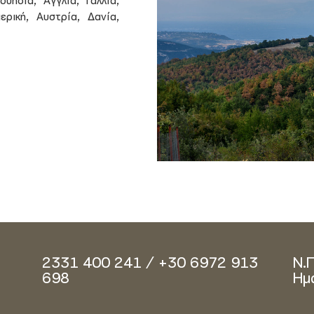
ουηδία, Αγγλία, Γαλλία,
ερική, Αυστρία, Δανία,
2331 400 241 / +30 6972 913
Ν.
698
Ημ