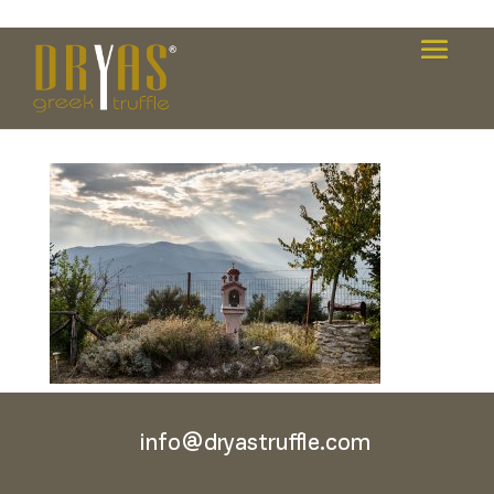
Dryas_Generic_002-copy
info@dryastruffle.com