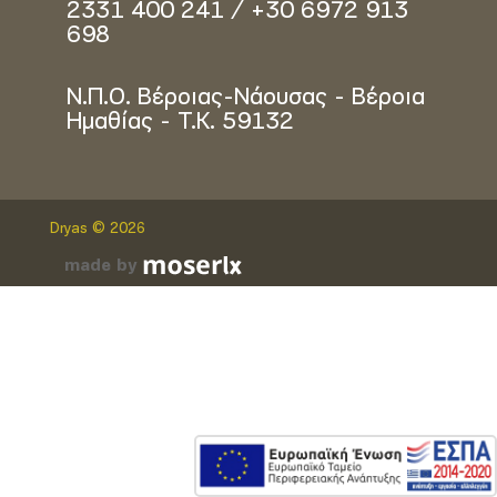
2331 400 241 / +30 6972 913
698
Ν.Π.Ο. Βέροιας-Νάουσας - Βέροια
Ημαθίας - Τ.Κ. 59132
Dryas © 2026
made by