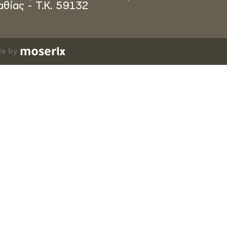
αθίας - Τ.Κ. 59132
e by