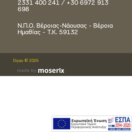
2331 400 241 / +30 6972 913
698
Ν.Π.Ο. Βέροιας-Νάουσας - Βέροια
Ημαθίας - Τ.Κ. 59132
Dryas © 2026
made by