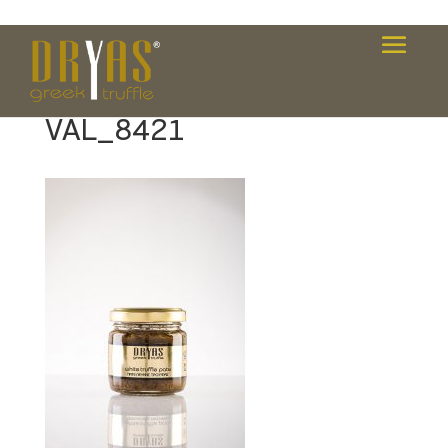
white-truffle-pate-
VAL_8421