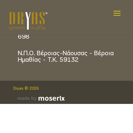
info@dryastruffle.com
2331 400 241 / +30 6972 913
698
Ν.Π.Ο. Βέροιας-Νάουσας - Βέροια
Ημαθίας - Τ.Κ. 59132
Dryas © 2026
made by