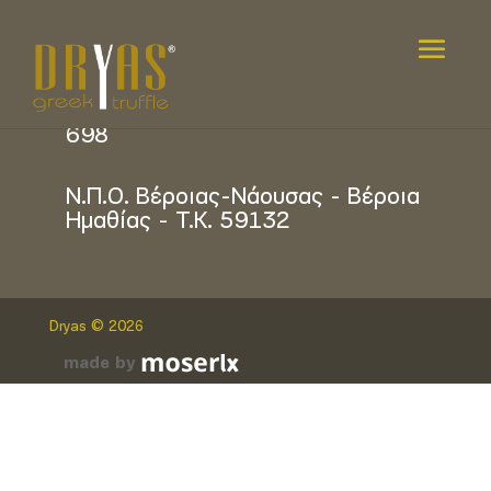
info@dryastruffle.com
2331 400 241 / +30 6972 913
698
Ν.Π.Ο. Βέροιας-Νάουσας - Βέροια
Ημαθίας - Τ.Κ. 59132
Dryas © 2026
made by