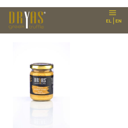
|
EL
EN
houmous