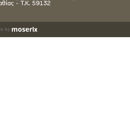
αθίας - Τ.Κ. 59132
e by