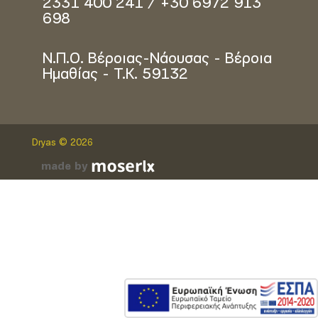
2331 400 241 / +30 6972 913
698
Ν.Π.Ο. Βέροιας-Νάουσας - Βέροια
Ημαθίας - Τ.Κ. 59132
Dryas © 2026
made by