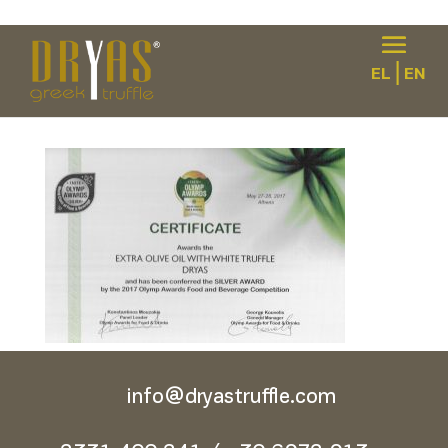
|
EL
EN
CERTIFICATE2
info@dryastruffle.com