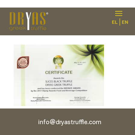
|
EL
EN
CERTIFICATE3
info@dryastruffle.com