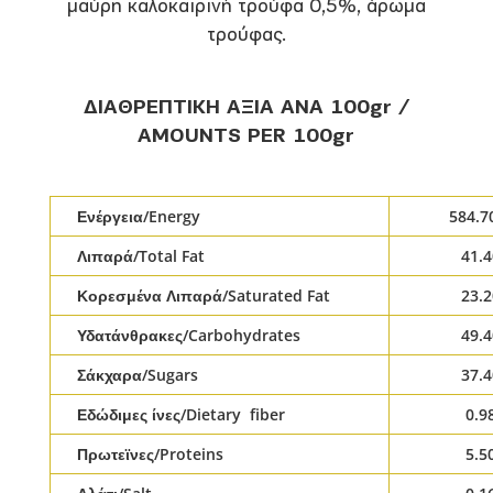
μαύρη καλοκαιρινή τρούφα 0,5%, άρωμα
τρούφας.
ΔΙΑΘΡΕΠΤΙΚΗ ΑΞΙΑ ΑΝΑ 100gr /
AMOUNTS PER 100gr
Ενέργεια/Energy
584.7
Λιπαρά/Total Fat
41.4
Κορεσμένα Λιπαρά/Saturated Fat
23.2
Υδατάνθρακες/Carbohydrates
49.4
Σάκχαρα/Sugars
37.4
Εδώδιμες ίνες/Dietary fiber
0.9
Πρωτεϊνες/Proteins
5.5