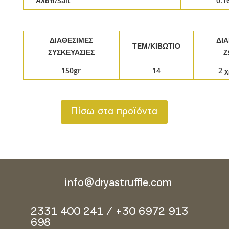
Αλάτι/Salt
0.1
ΔΙΑΘΕΣΙΜΕΣ
ΔΙ
ΤΕΜ/ΚΙΒΩΤΙΟ
ΣΥΣΚΕΥΑΣΙΕΣ
Ζ
150gr
14
2 
Πίσω στα προϊόντα
info@dryastruffle.com
2331 400 241 / +30 6972 913
698