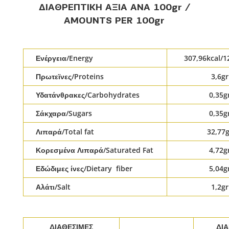
ΔΙΑΘΡΕΠΤΙΚΗ ΑΞΙΑ ΑΝΑ 100gr /
AMOUNTS PER 100gr
Ενέργεια/Energy
307,96kcal/1
Πρωτεϊνες/Proteins
3,6gr
Υδατάνθρακες/Carbohydrates
0,35g
Σάκχαρα/Sugars
0,35g
Λιπαρά/Total fat
32,77
Κορεσμένα Λιπαρά/Saturated Fat
4,72g
Εδώδιμες ίνες/Dietary fiber
5,04g
Αλάτι/Salt
1,2gr
ΔΙΑΘΕΣΙΜΕΣ
ΔΙ