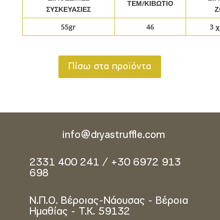
ΤΕΜ/ΚΙΒΩΤΙΟ
ΣΥΣΚΕΥΑΣΙΕΣ
Ζ
55gr
46
3 
Πίσω στα προϊόντα
info@dryastruffle.com
2331 400 241 / +30 6972 913
698
Ν.Π.Ο. Βέροιας-Νάουσας - Βέροια
Ημαθίας - Τ.Κ. 59132