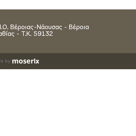
Π.Ο. Βέροιας-Νάουσας - Βέροια
αθίας - Τ.Κ. 59132
e by