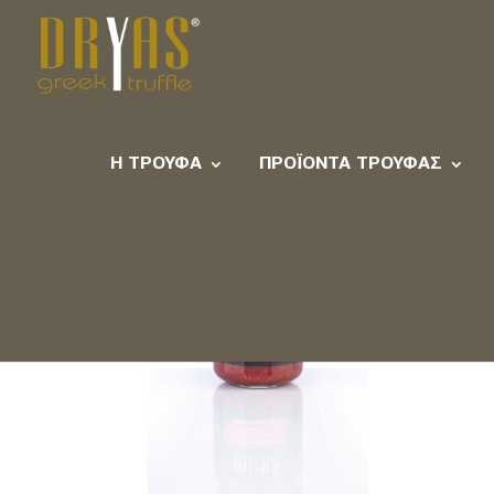
saltsa-barbeque
Η ΤΡΟΎΦΑ
ΠΡΟΪΌΝΤΑ ΤΡΟΎΦΑΣ