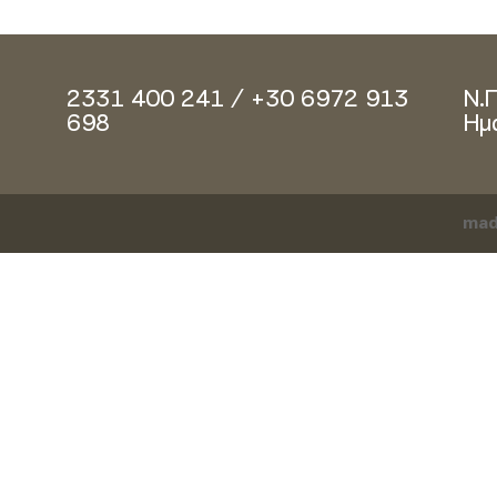
2331 400 241 / +30 6972 913
Ν.
698
Ημ
mad