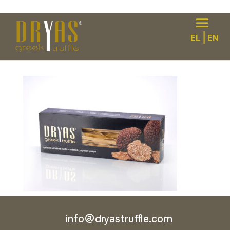
|
EL
EN
taliatelles
info@dryastruffle.com